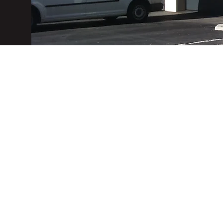
Impressum:
Elektro Hörtnagl OG
Elektrotechnik
UID-Nr: ATU67477134
FN: 385174/h
6173 Oberperfuss
Peter-Anich-Weg 7
0650/4844016, 06644213620
stefan@hoertnagl.or.at
Bezirkshauptmannschaft Innsbruck
Meisterbetrieb Österreich